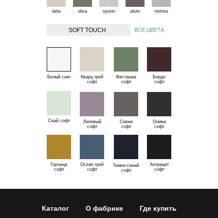
latte
oliva
oyster
plum
tortora
SOFT TOUCH
ВСЕ ЦВЕТА
Белый снег
Кварц грей
Фисташка
Бордо
софт
софт
софт
Скай софт
Лиловый
Смоки
Олива
софт
софт
софт
Горчица
Ocean грей
Антрацит
Темно-синий
софт
софт
софт
софт
Каталог
О фабрике
Где купить