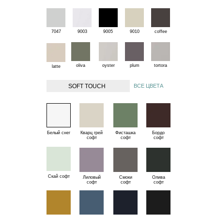
7047
9003
9005
9010
coffee
oliva
oyster
plum
tortora
latte
SOFT TOUCH
ВСЕ ЦВЕТА
Белый снег
Кварц грей
Фисташка
Бордо
софт
софт
софт
Скай софт
Лиловый
Смоки
Олива
софт
софт
софт