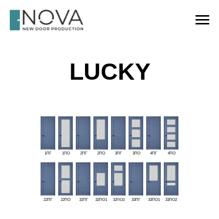
LUCKY
1ПГ
1ПО
2ПГ
2ПО
3ПГ
3ПО
4ПГ
4ПО
32ПО2
22ПГ
22ПО
32ПГ
32ПО1
33ПГ
33ПО1
33ПО2