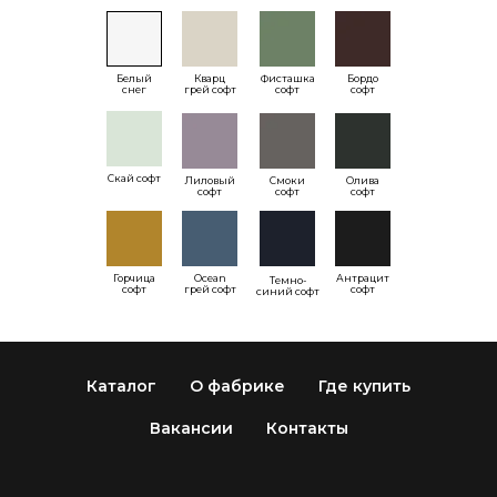
Белый
Кварц
Фисташка
Бордо
снег
грей софт
софт
софт
Скай софт
Лиловый
Смоки
Олива
софт
софт
софт
Горчица
Ocean
Антрацит
Темно-
софт
грей софт
софт
синий софт
Каталог
О фабрике
Где купить
Вакансии
Контакты
9016
7016