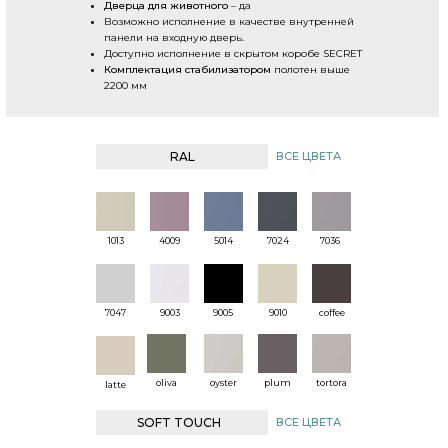
Дверца для животного
– да
Возможно исполнение в качестве внутренней
панели на входную дверь.
Доступно исполнение в скрытом коробе SECRET
Комплектация стабилизатором
полотен выше
2200 мм
RAL
ВСЕ ЦВЕТА
1013
4009
5014
7024
7036
7047
9003
9005
9010
coffee
oliva
oyster
plum
tortora
latte
SOFT TOUCH
ВСЕ ЦВЕТА